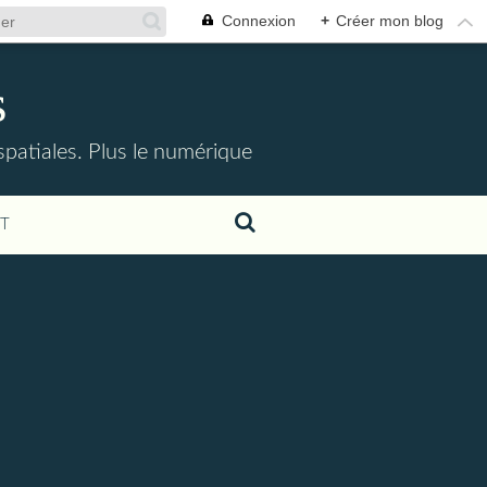
Connexion
+
Créer mon blog
s
ospatiales. Plus le numérique
T