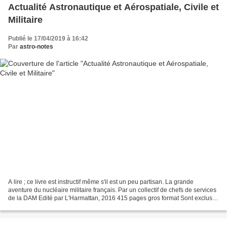
Actualité Astronautique et Aérospatiale, Civile et
Militaire
Publié le 17/04/2019 à 16:42
Par
astro-notes
A lire ; ce livre est instructif même s'il est un peu partisan. La grande
aventure du nucléaire militaire français. Par un collectif de chefs de services
de la DAM Edité par L'Harmattan, 2016 415 pages gros format Sont exclus
du sujet les inventeurs français...