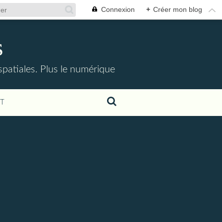
Connexion
+
Créer mon blog
s
ospatiales. Plus le numérique
T