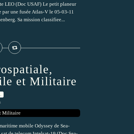
bite LEO (Doc USAF) Le petit planeur
e par une fusée Atlas-V le 05-03-11
enberg. Sa mission classifiee...
ospatiale,
le et Militaire
…
s
 maritime mobile Odyssey de Sea-
sat de telecom Intelsat-19 (Doc Sea-