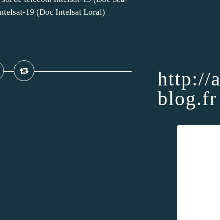
ntelsat-19 (Doc Intelsat Loral)
http://
blog.fr