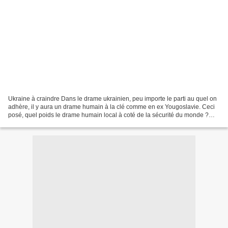
Ukraine à craindre Dans le drame ukrainien, peu importe le parti au quel on
adhère, il y aura un drame humain à la clé comme en ex Yougoslavie. Ceci
posé, quel poids le drame humain local à coté de la sécurité du monde ?
Comme je l'avais déjà dit à plusieurs...