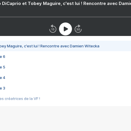
 DiCaprio et Tobey Maguire, c'est lui ! Rencontre avec Dam
bey Maguire, c'est lui ! Rencontre avec Damien Witecka
e 6
e 5
e 4
e 3
s créatrices de la VF !
e 2
e 1
e Mektoub My Love arrive enfin ! Rencontre avec Shaïn Boumedine et Sal