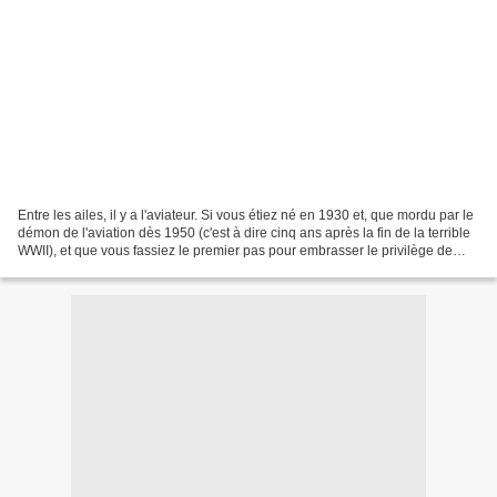
Entre les ailes, il y a l'aviateur. Si vous étiez né en 1930 et, que mordu par le
démon de l'aviation dès 1950 (c'est à dire cinq ans après la fin de la terrible
WWII), et que vous fassiez le premier pas pour embrasser le privilège de
voler. Voici un...