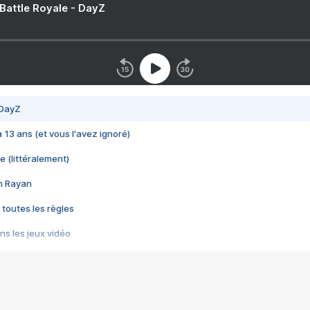
 Battle Royale - DayZ
 DayZ
 a 13 ans (et vous l'avez ignoré)
e (littéralement)
im Rayan
 toutes les règles
s les jeux vidéo
us choquant de Rockstar ? - Le scandale BULLY
e plus moche de Steam
du RÊVE tourne au CAUCHEMAR