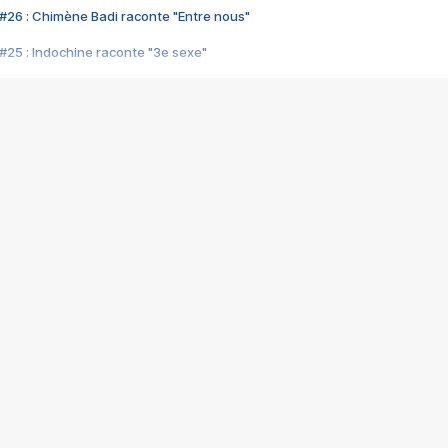
#26 : Chimène Badi raconte "Entre nous"
#25 : Indochine raconte "3e sexe"
#24 : Zaho raconte "C'est chelou"
#23 : Patrick Bruel raconte "Au café des délices"
#22 : Kyo raconte "Le chemin"
#21 : Nolwenn Leroy raconte "Cassé"
#20 : Patrick Hernandez raconte "Born to be alive"
#19 : Lorie raconte "Près de moi"
#18 : Michael Jones raconte "A nos actes manqués" (avec Jean-Jacque
#17 : Khaled raconte "Aïcha"
#16 : Corneille raconte "Parce qu'on vient de loin"
#15 : Indochine raconte "L'aventurier"