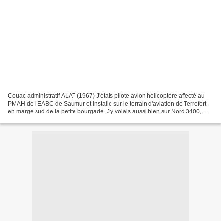
Couac administratif ALAT (1967) J'étais pilote avion hélicoptère affecté au
PMAH de l'EABC de Saumur et installé sur le terrain d'aviation de Terrefort
en marge sud de la petite bourgade. J'y volais aussi bien sur Nord 3400,
Piper L-21, Djinn et Alouette...